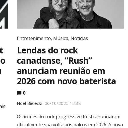
Entretenimento
,
Música
,
Notícias
t
Lendas do rock
do
canadense, “Rush”
u
anunciam reunião em
2026 com novo baterista
Most Popular Topics
0
Noel Bielecki
06/10/2025 12:38
ais
Os ícones do rock progressivo Rush anunciaram
Editor Picks
oficialmente sua volta aos palcos em 2026. A nova