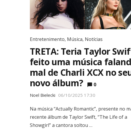
Entretenimento
,
Música
,
Notícias
TRETA: Teria Taylor Swif
feito uma música falan
mal de Charli XCX no se
novo álbum?
0
Noel Bielecki
06/10/2025 17:30
Na música “Actually Romantic”, presente no m
recente álbum de Taylor Swift, “The Life of a
Showgirl” a cantora soltou …