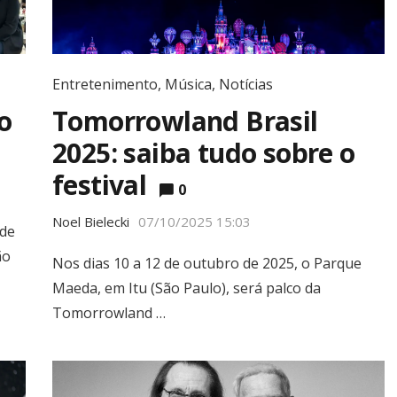
Entretenimento
,
Música
,
Notícias
o
Tomorrowland Brasil
2025: saiba tudo sobre o
festival
0
Noel Bielecki
07/10/2025 15:03
 de
ão
Nos dias 10 a 12 de outubro de 2025, o Parque
Maeda, em Itu (São Paulo), será palco da
Tomorrowland …