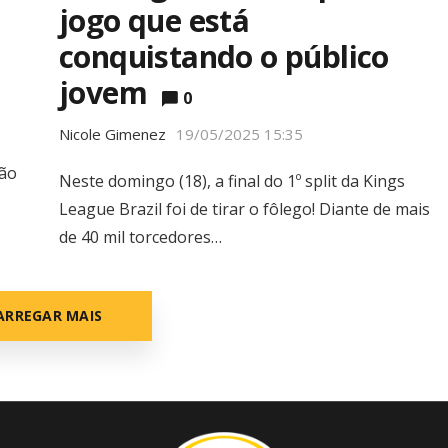
jogo que está
conquistando o público
jovem
0
Nicole Gimenez
19/05/2025 15:35
são
Neste domingo (18), a final do 1º split da Kings
League Brazil foi de tirar o fôlego! Diante de mais
de 40 mil torcedores…
ARREGAR MAIS