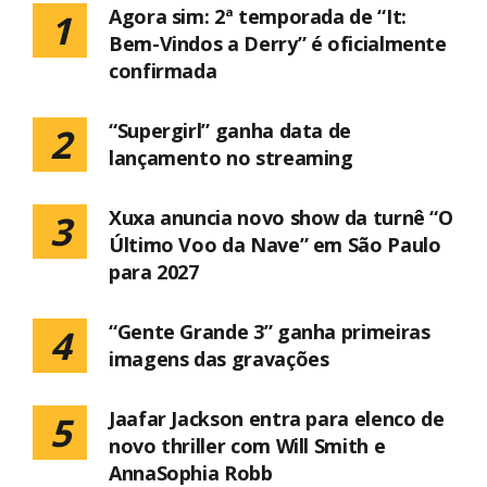
Agora sim: 2ª temporada de “It:
1
Bem-Vindos a Derry” é oficialmente
confirmada
“Supergirl” ganha data de
2
lançamento no streaming
Xuxa anuncia novo show da turnê “O
3
Último Voo da Nave” em São Paulo
para 2027
“Gente Grande 3” ganha primeiras
4
imagens das gravações
Jaafar Jackson entra para elenco de
5
novo thriller com Will Smith e
AnnaSophia Robb