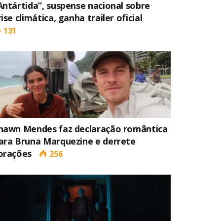
Antártida”, suspense nacional sobre
rise climática, ganha trailer oficial
131
hawn Mendes faz declaração romântica
ara Bruna Marquezine e derrete
orações
256