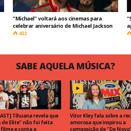
“Michael” voltará aos cinemas para
“
celebrar aniversário de Michael Jackson
a
432
SABE AQUELA MÚSICA?
AST] Tihuana revela que
Vitor Kley fala sobre a re
 de Elite” não foi feita
amorosa que inspirou a
 filme e conta a
composição de “De Novo