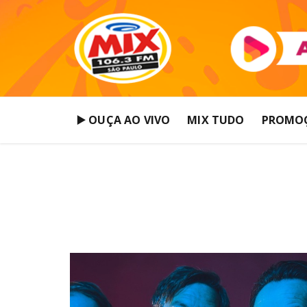
▶️ OUÇA AO VIVO
MIX TUDO
PROMO