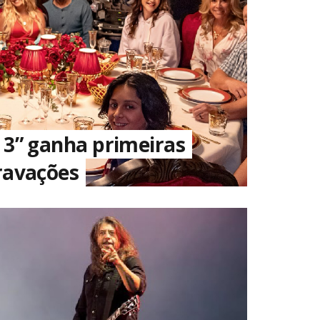
 3” ganha primeiras
ravações