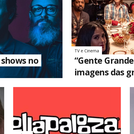
TV e Cinema
 shows no
“Gente Grande
imagens das g