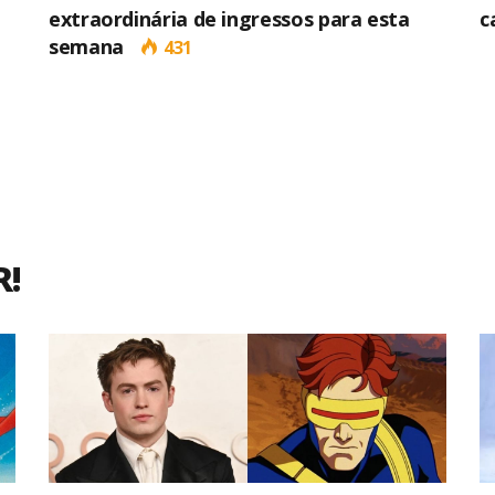
extraordinária de ingressos para esta
c
semana
431
Editor Picks
R!