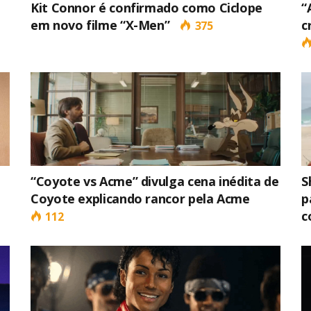
Kit Connor é confirmado como Ciclope
“
em novo filme “X-Men”
c
375
“Coyote vs Acme” divulga cena inédita de
S
Coyote explicando rancor pela Acme
p
c
112