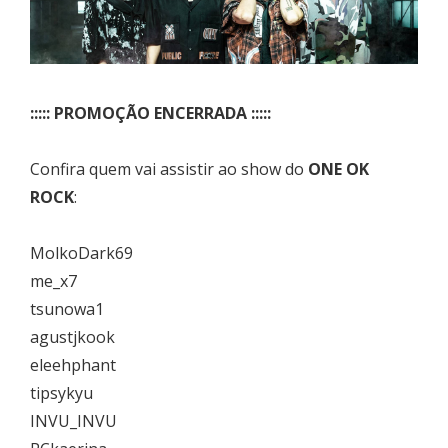
::::: PROMOÇÃO ENCERRADA :::::
Confira quem vai assistir ao show do
ONE OK
ROCK
:
MolkoDark69
me_x7
tsunowa1
agustjkook
eleehphant
tipsykyu
INVU_INVU