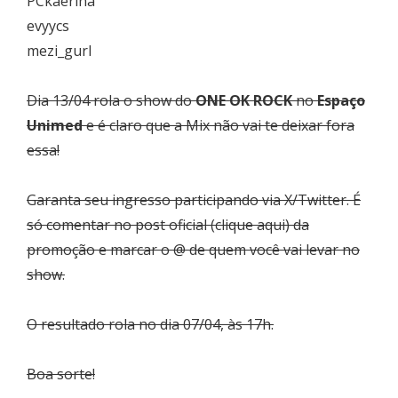
PCkaerina
evyycs
mezi_gurl
Dia 13/04 rola o show do
ONE OK ROCK
no
Espaço
Unimed
e é claro que a Mix não vai te deixar fora
essa!
Garanta seu ingresso participando via X/Twitter. É
só comentar no post oficial (clique aqui) da
promoção e marcar o @ de quem você vai levar no
show.
O resultado rola no dia 07/04, às 17h.
Boa sorte!