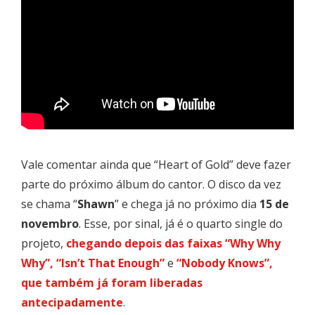
Vale comentar ainda que “Heart of Gold” deve fazer
parte do próximo álbum do cantor. O disco da vez
se chama “
Shawn
” e chega já no próximo dia
15 de
novembro
. Esse, por sinal, já é o quarto single do
projeto,
chegando depois das faixas “Why Why
Why”, “Isn’t That Enough”
e
“
Nobody Knows
”,
que também já foram liberadas
antecipadamente
.