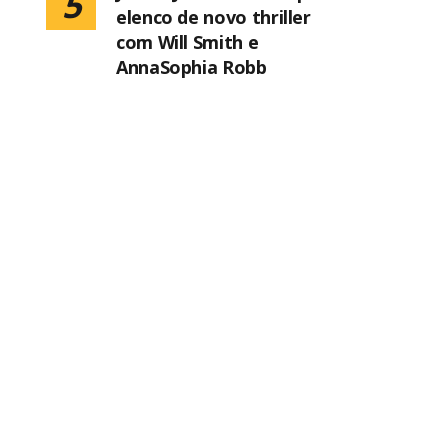
5
elenco de novo thriller
com Will Smith e
AnnaSophia Robb