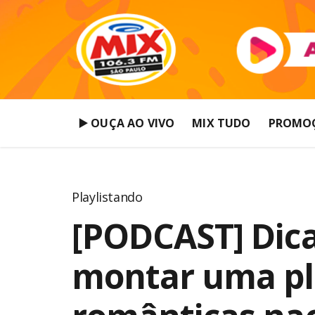
▶️ OUÇA AO VIVO
MIX TUDO
PROMO
Playlistando
[PODCAST] Dica
montar uma pl