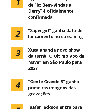
1
de “It: Bem-Vindos a
Derry” é oficialmente
confirmada
“Supergirl” ganha data de
2
lançamento no streaming
Xuxa anuncia novo show
3
da turnê “O Último Voo da
Nave” em São Paulo para
2027
“Gente Grande 3” ganha
4
primeiras imagens das
gravações
Jaafar Jackson entra para