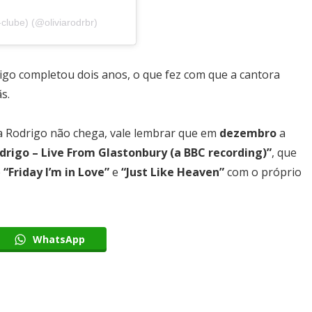
lube) (@oliviarodrbr)
Most Popular Topics
igo completou dois anos, o que fez com que a cantora
s.
ia Rodrigo não chega, vale lembrar que em
dezembro
a
Editor Picks
drigo – Live From Glastonbury (a BBC recording)”
, que
e
“Friday I’m in Love”
e
“Just Like Heaven”
com o próprio
WhatsApp