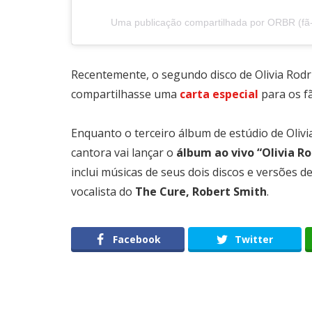
Uma publicação compartilhada por ORBR (fã-c
Recentemente, o segundo disco de Olivia Rodr
compartilhasse uma
carta especial
para os fã
Enquanto o terceiro álbum de estúdio de Oliv
cantora vai lançar o
álbum ao vivo “Olivia Ro
inclui músicas de seus dois discos e versões d
vocalista do
The Cure, Robert Smith
.
Facebook
Twitter