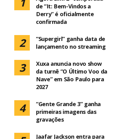
1
de “It: Bem-Vindos a
Derry” é oficialmente
confirmada
“Supergirl” ganha data de
2
lançamento no streaming
Xuxa anuncia novo show
3
da turnê “O Último Voo da
Nave” em São Paulo para
2027
“Gente Grande 3” ganha
4
primeiras imagens das
gravações
Jaafar Jackson entra para