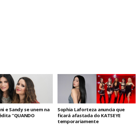
ini e Sandy se unem na
Sophia Laforteza anuncia que
nédita “QUANDO
ficará afastada do KATSEYE
temporariamente