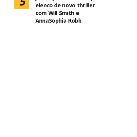
5
elenco de novo thriller
com Will Smith e
AnnaSophia Robb