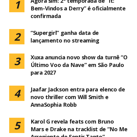
Agora sim: 2ª temporada de “It:
1
Bem-Vindos a Derry” é oficialmente
confirmada
“Supergirl” ganha data de
2
lançamento no streaming
Xuxa anuncia novo show da turnê “O
3
Último Voo da Nave” em São Paulo
para 2027
Jaafar Jackson entra para elenco de
4
novo thriller com Will Smith e
AnnaSophia Robb
Karol G revela feats com Bruno
5
Mars e Drake na tracklist de “No Me
Arrepiento de Sentir Tanto”