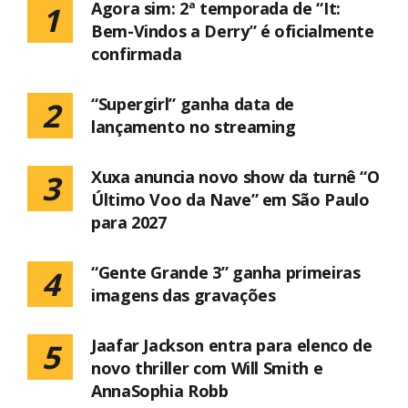
Agora sim: 2ª temporada de “It:
1
Bem-Vindos a Derry” é oficialmente
confirmada
“Supergirl” ganha data de
2
lançamento no streaming
Xuxa anuncia novo show da turnê “O
3
Último Voo da Nave” em São Paulo
para 2027
“Gente Grande 3” ganha primeiras
4
imagens das gravações
Jaafar Jackson entra para elenco de
5
novo thriller com Will Smith e
AnnaSophia Robb