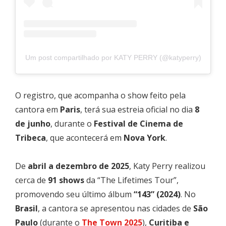
Um post compartilhado por KATY PERRY (@katyperry)
O registro, que acompanha o show feito pela
cantora em
Paris
, terá sua estreia oficial no dia
8
de junho
, durante o
Festival de Cinema de
Tribeca
, que acontecerá em
Nova York
.
De
abril a dezembro de 2025
, Katy Perry realizou
cerca de
91 shows
da “The Lifetimes Tour”,
promovendo seu último álbum
“143” (2024)
. No
Brasil
, a cantora se apresentou nas cidades de
São
Paulo
(durante o
The Town 2025
),
Curitiba e