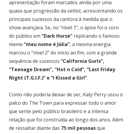
apresentação foram marcados ainda por uma
quase que progressão da setlist, acrescentando os
principais sucessos da cantora à medida que o
show avançava. Se, no “nível 1”, o ápice foi o coro
do público em
“Dark Horse”
replicando o famoso
meme
“meu nome é Júlia”
, a mesma energia
marcou o “nível 2” do início ao fim, com a grande
sequência de sucessos
“California Gurls”,
“Teenage Dream”, “Hot n Cold”, “Last Friday
Night (T.G.I.F.)” e “I Kissed a Girl”
.
Como não poderia deixar de ser, Katy Perry usou o
palco do The Town para expressar todo o amor
que sente pelo público brasileiro e a intensa
relação que foi construída ao longo dos anos. Além
de ressaltar diante das
75 mil pessoas
que