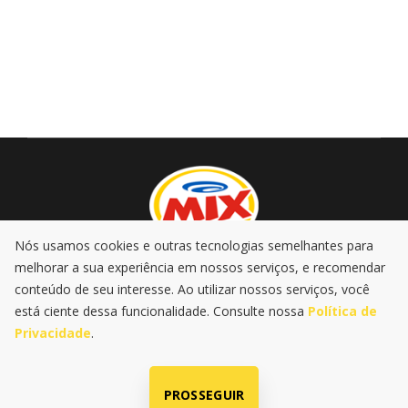
Nós usamos cookies e outras tecnologias semelhantes para
melhorar a sua experiência em nossos serviços, e recomendar
AO VIVO
PROMOÇÕES
PODCASTS
MÚSICA
conteúdo de seu interesse. Ao utilizar nossos serviços, você
NOTÍCIAS
está ciente dessa funcionalidade. Consulte nossa
Política de
Privacidade
.
|
|
Política de Privacidade
LGPD
@2025 Rádio Mix FM . Todos os
direitos reservados
PROSSEGUIR
Radio SP-Um Ltda | CNPJ: 60.680.444/0001-47