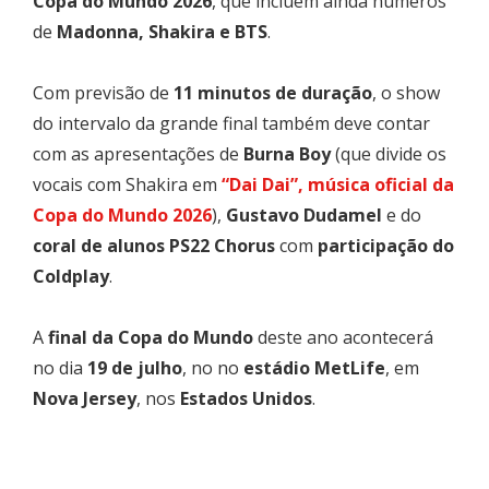
Copa do Mundo 2026
, que incluem ainda números
de
Madonna, Shakira e BTS
.
Com previsão de
11 minutos de duração
, o show
do intervalo da grande final também deve contar
com as apresentações de
Burna Boy
(que divide os
vocais com Shakira em
“Dai Dai”, música oficial da
Copa do Mundo 2026
),
Gustavo Dudamel
e do
coral de alunos PS22 Chorus
com
participação do
Coldplay
.
A
final da Copa do Mundo
deste ano acontecerá
no dia
19 de julho
, no no
estádio MetLife
, em
Nova Jersey
, nos
Estados Unidos
.