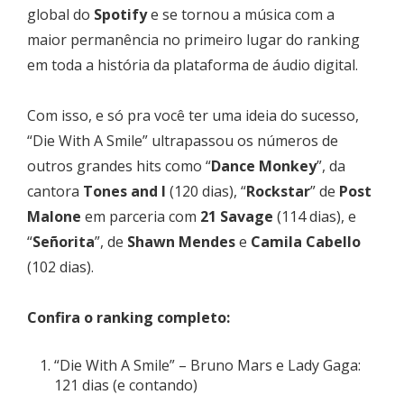
global do
Spotify
e se tornou a música com a
maior permanência no primeiro lugar do ranking
em toda a história da plataforma de áudio digital.
Com isso, e só pra você ter uma ideia do sucesso,
“Die With A Smile” ultrapassou os números de
outros grandes hits como “
Dance Monkey
”, da
cantora
Tones and I
(120 dias), “
Rockstar
” de
Post
Malone
em parceria com
21 Savage
(114 dias), e
“
Señorita
”, de
Shawn Mendes
e
Camila Cabello
(102 dias).
Confira o ranking completo:
“Die With A Smile” – Bruno Mars e Lady Gaga:
121 dias (e contando)