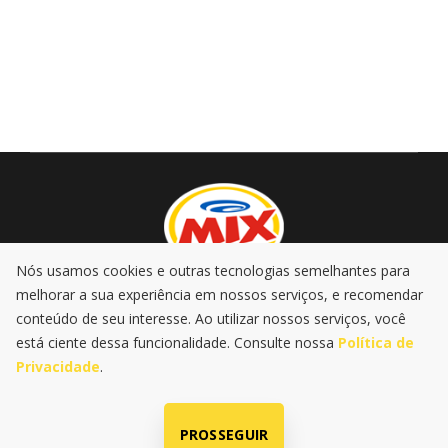
Nós usamos cookies e outras tecnologias semelhantes para
melhorar a sua experiência em nossos serviços, e recomendar
AO VIVO
PROMOÇÕES
PODCASTS
MÚSICA
conteúdo de seu interesse. Ao utilizar nossos serviços, você
NOTÍCIAS
está ciente dessa funcionalidade. Consulte nossa
Política de
Privacidade
.
|
|
Política de Privacidade
LGPD
@2025 Rádio Mix FM . Todos os
direitos reservados
PROSSEGUIR
Radio SP-Um Ltda | CNPJ: 60.680.444/0001-47