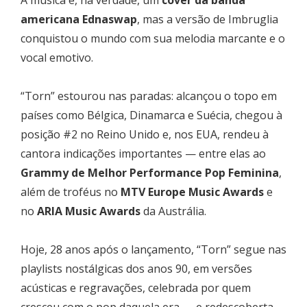
americana Ednaswap
, mas a versão de Imbruglia
conquistou o mundo com sua melodia marcante e o
vocal emotivo.
“Torn” estourou nas paradas: alcançou o topo em
países como Bélgica, Dinamarca e Suécia, chegou à
posição #2 no Reino Unido e, nos EUA, rendeu à
cantora indicações importantes — entre elas ao
Grammy de Melhor Performance Pop Feminina
,
além de troféus no
MTV Europe Music Awards
e
no
ARIA Music Awards
da Austrália.
Hoje, 28 anos após o lançamento, “Torn” segue nas
playlists nostálgicas dos anos 90, em versões
acústicas e regravações, celebrada por quem
cresceu com o pop daquela era — e redescoberta