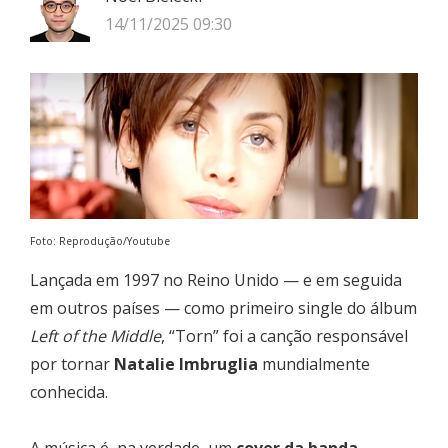
14/11/2025 09:30
Foto: Reprodução/Youtube
Lançada em 1997 no Reino Unido — e em seguida
em outros países — como primeiro single do álbum
Left of the Middle
, “Torn” foi a canção responsável
por tornar
Natalie Imbruglia
mundialmente
conhecida.
A música é, na verdade, um
cover da banda