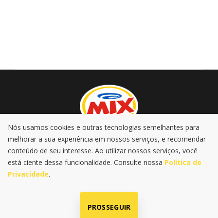
Nós usamos cookies e outras tecnologias semelhantes para
melhorar a sua experiência em nossos serviços, e recomendar
AO VIVO
PROMOÇÕES
PODCASTS
MÚSICA
conteúdo de seu interesse. Ao utilizar nossos serviços, você
NOTÍCIAS
está ciente dessa funcionalidade. Consulte nossa
Política de
Privacidade
.
|
|
Política de Privacidade
LGPD
@2025 Rádio Mix FM . Todos os
direitos reservados
PROSSEGUIR
Radio SP-Um Ltda | CNPJ: 60.680.444/0001-47