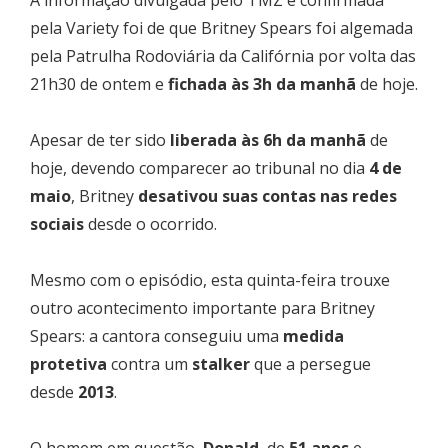
pela Variety foi de que Britney Spears foi algemada
pela Patrulha Rodoviária da Califórnia por volta das
21h30 de ontem e
fichada às 3h da manhã
de hoje.
Apesar de ter sido
liberada às 6h da manhã
de
hoje, devendo comparecer ao tribunal no dia
4 de
maio
, Britney
desativou suas contas nas redes
sociais
desde o ocorrido.
Mesmo com o episódio, esta quinta-feira trouxe
outro acontecimento importante para Britney
Spears: a cantora conseguiu uma
medida
protetiva
contra um
stalker
que a persegue
desde
2013
.
O homem em questão,
Donald
, de
51 anos
e