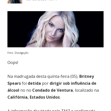
Foto: Divulgação
Oops!
Na madrugada desta quinta-feira (05),
Britney
Spears
foi
detida
por
dirigir sob influência de
álcool
no no
Condado de Ventura
, localizado na
Califórnia, Estados Unidos
.
A informação divulgada pelo TMZ e confirmada