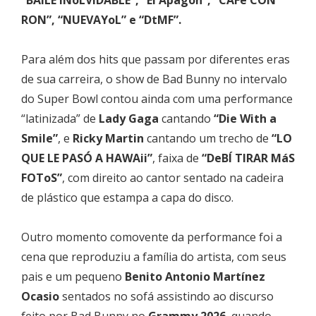
RON”, “NUEVAYoL” e “DtMF”.
Para além dos hits que passam por diferentes eras
de sua carreira, o show de Bad Bunny no intervalo
do Super Bowl contou ainda com uma performance
“latinizada” de
Lady Gaga
cantando
“Die With a
Smile”
, e
Ricky Martin
cantando um trecho de
“LO
QUE LE PASÓ A HAWAii”
, faixa de
“DeBÍ TIRAR MáS
FOToS”
, com direito ao cantor sentado na cadeira
de plástico que estampa a capa do disco.
Outro momento comovente da performance foi a
cena que reproduziu a família do artista, com seus
pais e um pequeno
Benito Antonio Martínez
Ocasio
sentados no sofá assistindo ao discurso
feito por Bad Bunny no
Grammy 2026
, quando