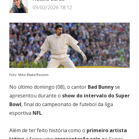
09/02/2026 18:12
Foto: Mike Blake/Reuters
No último domingo (08), o cantor
Bad Bunny
se
apresentou durante o
show do intervalo do Super
Bowl
, final do campeonato de futebol da liga
esportiva
NFL
.
Além de ter feito história como o
primeiro artista
latino
a fazer uma
apresentação solo
no Super