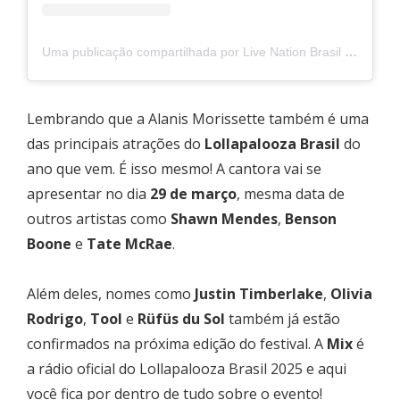
Uma publicação compartilhada por Live Nation Brasil (@livenationbr)
Lembrando que a Alanis Morissette também é uma
das principais atrações do
Lollapalooza Brasil
do
ano que vem. É isso mesmo! A cantora vai se
apresentar no dia
29 de março
, mesma data de
outros artistas como
Shawn Mendes
,
Benson
Boone
e
Tate McRae
.
Além deles, nomes como
Justin Timberlake
,
Olivia
Rodrigo
,
Tool
e
Rüfüs du Sol
também já estão
confirmados na próxima edição do festival. A
Mix
é
a rádio oficial do Lollapalooza Brasil 2025 e aqui
você fica por dentro de tudo sobre o evento!