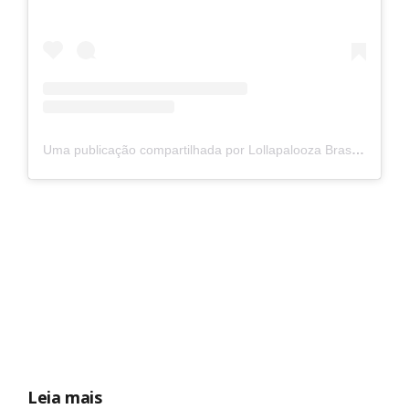
Uma publicação compartilhada por Lollapalooza Brasil (@lollapaloozabr)
Leia mais