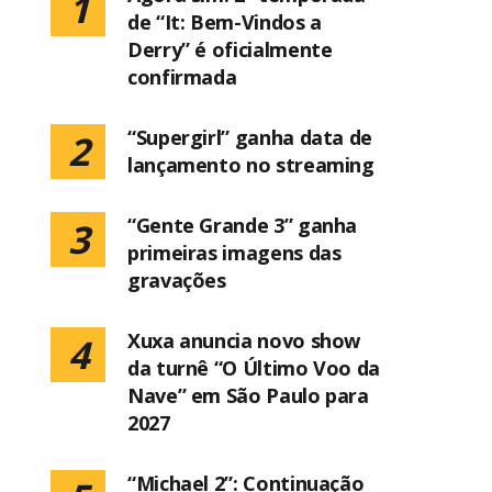
1
de “It: Bem-Vindos a
Derry” é oficialmente
confirmada
“Supergirl” ganha data de
2
lançamento no streaming
“Gente Grande 3” ganha
3
primeiras imagens das
gravações
Xuxa anuncia novo show
4
da turnê “O Último Voo da
Nave” em São Paulo para
2027
“Michael 2”: Continuação