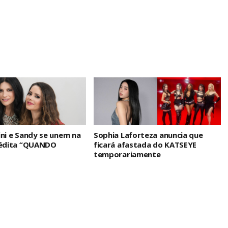
ini e Sandy se unem na
Sophia Laforteza anuncia que
nédita “QUANDO
ficará afastada do KATSEYE
temporariamente