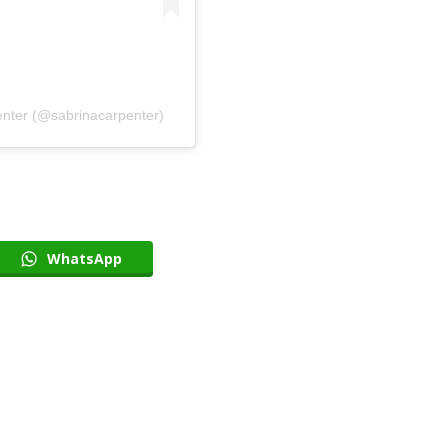
Most Popular Topics
enter (@sabrinacarpenter)
Editor Picks
WhatsApp