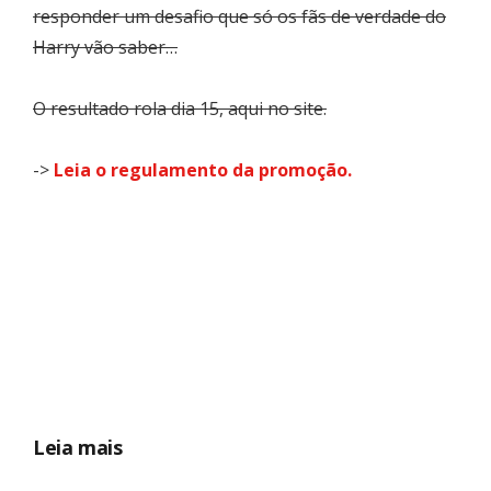
responder um desafio que só os fãs de verdade do
Harry vão saber…
O resultado rola dia 15, aqui no site.
->
Leia o regulamento da promoção.
Leia mais