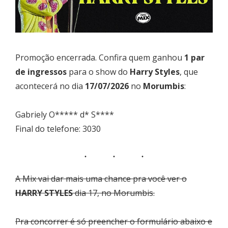
Promoção encerrada. Confira quem ganhou
1 par
de ingressos
para o show do
Harry Styles
, que
acontecerá no dia
17/07/2026
no
Morumbis
:
Gabriely O***** d* S****
Final do telefone: 3030
A Mix vai dar mais uma chance pra você ver o
HARRY STYLES
dia 17, no Morumbis.
Pra concorrer é só preencher o formulário abaixo e