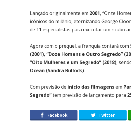
Lançado originalmente em
2001
, “Onze Homen
icônicos do milênio, eternizando George Cloo
de 11 especialistas para executar um roubo a
Agora com o prequel, a franquia contará com
(2001), “Doze Homens e Outro Segredo” (2
“Oito Mulheres e um Segredo” (2018)
, send
Ocean (Sandra Bullock)
.
Com previsão de
início das filmagens
em
Pa
Segredo”
tem previsão de lançamento para
2
Facebook
Twitter