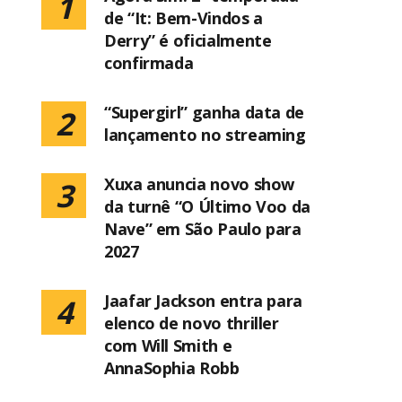
1
de “It: Bem-Vindos a
Derry” é oficialmente
confirmada
“Supergirl” ganha data de
2
lançamento no streaming
Xuxa anuncia novo show
3
da turnê “O Último Voo da
Nave” em São Paulo para
2027
Jaafar Jackson entra para
4
elenco de novo thriller
com Will Smith e
AnnaSophia Robb