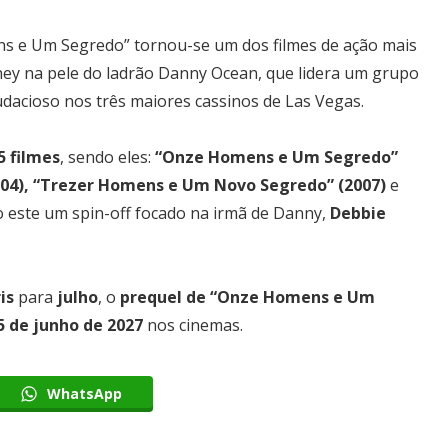
s e Um Segredo” tornou-se um dos filmes de ação mais
ney na pele do ladrão Danny Ocean, que lidera um grupo
udacioso nos três maiores cassinos de Las Vegas.
5 filmes
, sendo eles:
“Onze Homens e Um Segredo”
004), “Trezer Homens e Um Novo Segredo” (2007)
e
o este um spin-off focado na irmã de Danny,
Debbie
ris
para
julho
, o
prequel de “Onze Homens e Um
5 de junho de 2027
nos cinemas.
Most Popular Topics
WhatsApp