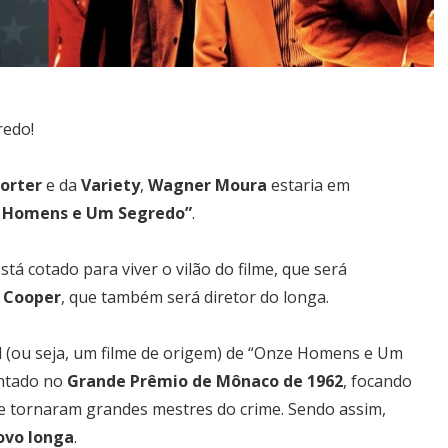
redo!
porter
e da
Variety
,
Wagner Moura
estaria em
e Homens e Um Segredo”
.
á cotado para viver o vilão do filme, que será
 Cooper
, que também será diretor do longa.
l (ou seja, um filme de origem) de “Onze Homens e Um
entado no
Grande Prêmio de Mônaco de 1962
, focando
se tornaram grandes mestres do crime. Sendo assim,
ovo longa
.