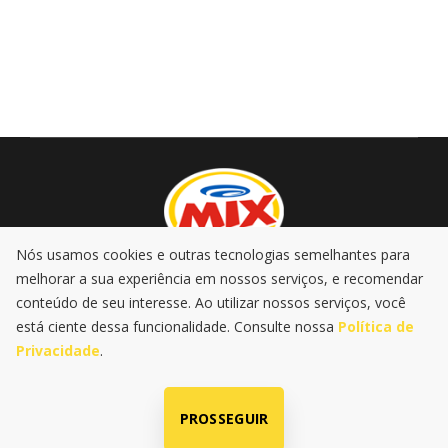
Nós usamos cookies e outras tecnologias semelhantes para
melhorar a sua experiência em nossos serviços, e recomendar
AO VIVO
PROMOÇÕES
PODCASTS
MÚSICA
conteúdo de seu interesse. Ao utilizar nossos serviços, você
NOTÍCIAS
está ciente dessa funcionalidade. Consulte nossa
Política de
Privacidade
.
|
|
Política de Privacidade
LGPD
@2025 Rádio Mix FM . Todos os
direitos reservados
PROSSEGUIR
Radio SP-Um Ltda | CNPJ: 60.680.444/0001-47