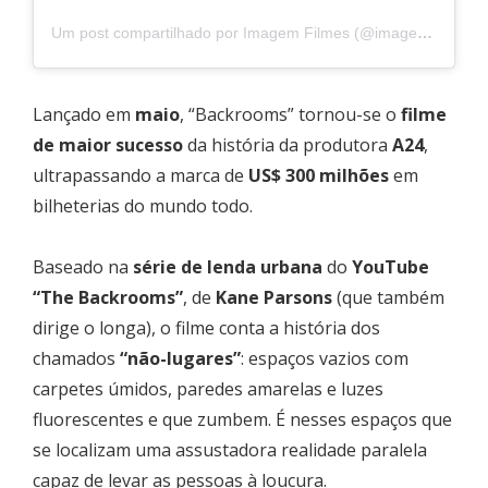
Um post compartilhado por Imagem Filmes (@imagemfilmes)
Lançado em
maio
, “Backrooms” tornou-se o
filme
de maior sucesso
da história da produtora
A24
,
ultrapassando a marca de
US$ 300 milhões
em
bilheterias do mundo todo.
Baseado na
série de lenda urbana
do
YouTube
“The Backrooms”
, de
Kane Parsons
(que também
dirige o longa), o filme conta a história dos
chamados
“não-lugares”
: espaços vazios com
carpetes úmidos, paredes amarelas e luzes
fluorescentes e que zumbem. É nesses espaços que
se localizam uma assustadora realidade paralela
capaz de levar as pessoas à loucura.