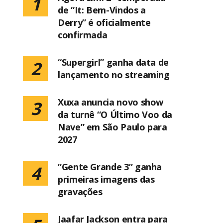
1
de “It: Bem-Vindos a
Derry” é oficialmente
confirmada
“Supergirl” ganha data de
2
lançamento no streaming
Xuxa anuncia novo show
3
da turnê “O Último Voo da
Nave” em São Paulo para
2027
“Gente Grande 3” ganha
4
primeiras imagens das
gravações
Jaafar Jackson entra para