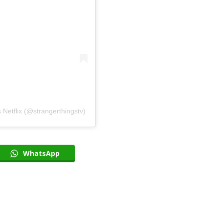
Most Popular Topics
Editor Picks
Netflix (@strangerthingstv)
WhatsApp