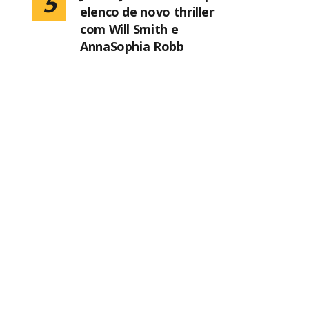
5
elenco de novo thriller
com Will Smith e
AnnaSophia Robb