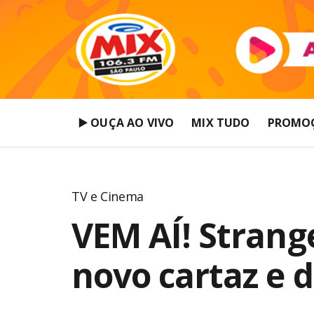
▶️ OUÇA AO VIVO
MIX TUDO
PROMO
TV e Cinema
VEM AÍ! Strang
novo cartaz e d