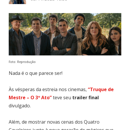
Foto: Reprodução
Nada é o que parece ser!
Às vésperas da estreia nos cinemas,
“Truque de
Mestre – O 3º Ato”
teve seu
trailer final
divulgado.
Além, de mostrar novas cenas dos Quatro
Cavaleiros junto à nova geração de mágicos que