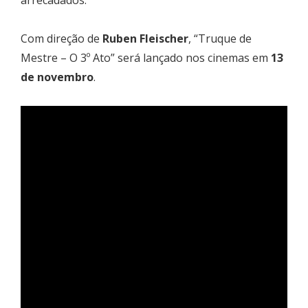
Com direção de
Ruben Fleischer
, “Truque de
Mestre – O 3º Ato” será lançado nos cinemas em
13
de novembro
.