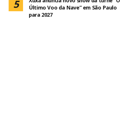
Xuxa anuncia novo show da turnê “O
5
Último Voo da Nave” em São Paulo
para 2027