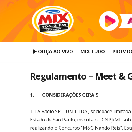
▶️ OUÇA AO VIVO
MIX TUDO
PROMO
Regulamento – Meet & G
1. CONSIDERAÇÕES GERAIS
1.1 A Rádio SP – UM LTDA., sociedade limitada 
Estado de São Paulo, inscrita no CNPJ/MF sob
realizando o Concurso “M&G Nando Reis”. Esta 