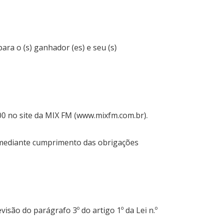
ra o (s) ganhador (es) e seu (s)
0 no site da MIX FM (
www.mixfm.com.br
).
 mediante cumprimento das obrigações
ão do parágrafo 3º do artigo 1º da Lei n.º