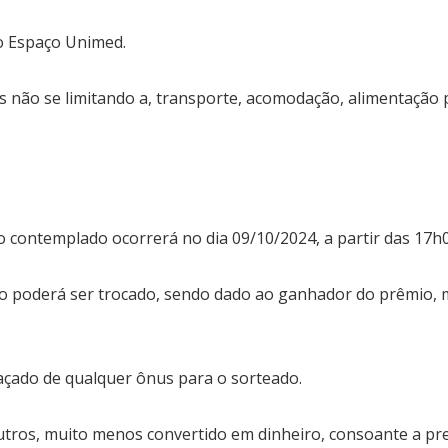
no Espaço Unimed.
não se limitando a, transporte, acomodação, alimentação pa
contemplado ocorrerá no dia 09/10/2024, a partir das 17h0
ão poderá ser trocado, sendo dado ao ganhador do prêmio,
açado de qualquer ônus para o sorteado.
Most Popular Topics
os, muito menos convertido em dinheiro, consoante a previs