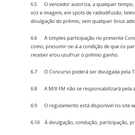
6.5 O vencedor autoriza, a qualquer tempo, p
voz e imagem, em spots de radiodifusão, televis
divulgação do prêmio, sem qualquer ônus adic
6.6 A simples participação no presente Concu
como, presumir-se-á a condição de que os par
receber e/ou usufruir o prêmio ganho.
6.7 O Concurso poderá ser divulgada pela TV
6.8 A MIX FM não se responsabilizará pela au
6.9 O regulamento está disponível no site
w
6.10 À divulgação, condução, participação, pr