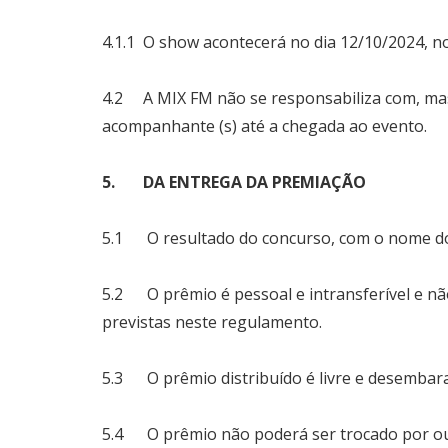
4.1.1 O show acontecerá no dia 12/10/2024, 
4.2 A MIX FM não se responsabiliza com, mas 
acompanhante (s) até a chegada ao evento.
5. DA ENTREGA DA PREMIAÇÃO
5.1 O resultado do concurso, com o nome do 
5.2 O prêmio é pessoal e intransferível e n
previstas neste regulamento.
5.3 O prêmio distribuído é livre e desembar
5.4 O prêmio não poderá ser trocado por outr