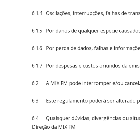
6.1.4 Oscilações, interrupções, falhas de tran
6.1.5 Por danos de qualquer espécie causados
6.1.6 Por perda de dados, falhas e informações
6.1.7 Por despesas e custos oriundos da emi
6.2 A MIX FM pode interromper e/ou cancela
6.3 Este regulamento poderá ser alterado pel
6.4 Quaisquer dúvidas, divergências ou situa
Direção da MIX FM.