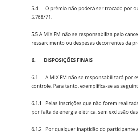
5.4 O prêmio não poderá ser trocado por outr
5.768/71.
5.5 A MIX FM não se responsabiliza pelo canc
ressarcimento ou despesas decorrentes da pr
6. DISPOSIÇÕES FINAIS
6.1 A MIX FM não se responsabilizará por eve
controle. Para tanto, exemplifica-se as seguint
6.1.1 Pelas inscrições que não forem realiza
por falta de energia elétrica, sem exclusão da
6.1.2 Por qualquer inaptidão do participante a