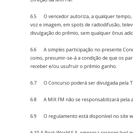
6.5 O vencedor autoriza, a qualquer tempo, p
voz e imagem, em spots de radiodifusão, televis
divulgação do prêmio, sem qualquer ônus adic
6.6 A simples participação no presente Concu
como, presumir-se-á a condição de que os par
receber e/ou usufruir o prêmio ganho.
6.7 O Concurso poderá ser divulgada pela TV
6.8 A MIX FM não se responsabilizará pela au
6.9 O regulamento está disponível no site
w
6.10 A Rock World S.A, empresa responsável p