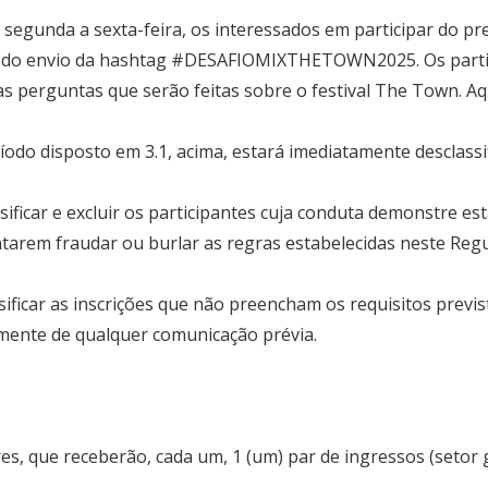
egunda a sexta-feira, os interessados em participar do pr
s do envio da hashtag #DESAFIOMIXTHETOWN2025. Os partic
s perguntas que serão feitas sobre o festival The Town. A
odo disposto em 3.1, acima, estará imediatamente desclassif
sificar e excluir os participantes cuja conduta demonstre 
tarem fraudar ou burlar as regras estabelecidas neste Reg
ificar as inscrições que não preencham os requisitos previ
mente de qualquer comunicação prévia.
es, que receberão, cada um, 1 (um) par de ingressos (seto