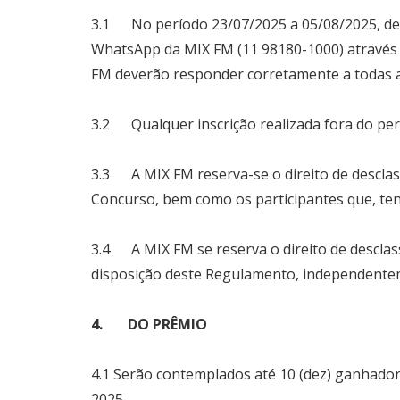
3.1 No período 23/07/2025 a 05/08/2025, de s
WhatsApp da MIX FM (11 98180-1000) atravé
FM deverão responder corretamente a todas a
3.2 Qualquer inscrição realizada fora do perí
3.3 A MIX FM reserva-se o direito de desclas
Concurso, bem como os participantes que, ten
3.4 A MIX FM se reserva o direito de desclass
disposição deste Regulamento, independente
4. DO PRÊMIO
4.1 Serão contemplados até 10 (dez) ganhador
2025.