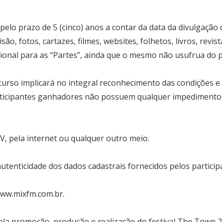
elo prazo de 5 (cinco) anos a contar da data da divulgação
ão, fotos, cartazes, filmes, websites, folhetos, livros, revi
ional para as “Partes”, ainda que o mesmo não usufrua do 
rso implicará no integral reconhecimento das condições e 
ticipantes ganhadores não possuem qualquer impedimento fi
, pela internet ou qualquer outro meio.
tenticidade dos dados cadastrais fornecidos pelos particip
ww.mixfm.com.br
.
ela promoção, produção e realização do festival The Town 2