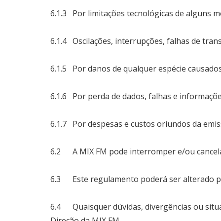
6.1.3 Por limitações tecnológicas de alguns 
6.1.4 Oscilações, interrupções, falhas de tran
6.1.5 Por danos de qualquer espécie causados
6.1.6 Por perda de dados, falhas e informações
6.1.7 Por despesas e custos oriundos da emi
6.2 A MIX FM pode interromper e/ou cancela
6.3 Este regulamento poderá ser alterado pel
6.4 Quaisquer dúvidas, divergências ou situa
Direção da MIX FM.