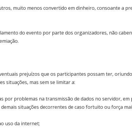
os, muito menos convertido em dinheiro, consoante a previs
elamento do evento por parte dos organizadores, não caben
emiação.
Most Popular Topics
ntuais prejuízos que os participantes possam ter, oriundo
es situações, mas sem se limitar a:
das por problemas na transmissão de dados no servidor, em
Editor Picks
s demais situações decorrentes de caso fortuito ou força mai
o uso da internet;