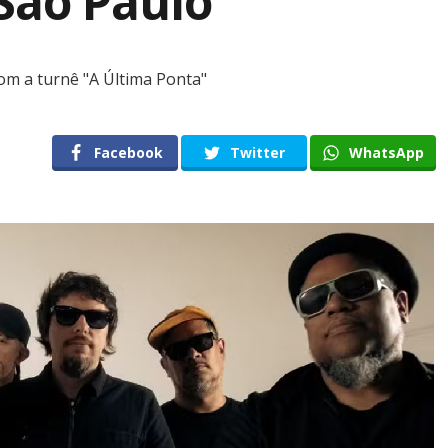
São Paulo
om a turnê "A Última Ponta"
Facebook
Twitter
WhatsApp