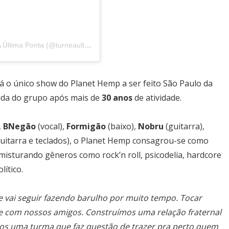
a Ponta (@turneaultimaponta)
rá o único show do Planet Hemp a ser feito São Paulo da
ida do grupo após mais de
30 anos
de atividade.
Most Popular Topics
,
BNegão
(vocal),
Formigão
(baixo),
Nobru
(guitarra),
guitarra e teclados), o Planet Hemp consagrou-se como
misturando gêneros como rock’n roll, psicodelia, hardcore
ítico.
Editor Picks
 vai seguir fazendo barulho por muito tempo. Tocar
e com nossos amigos. Construímos uma relação fraternal
mos uma turma que faz questão de trazer pra perto quem