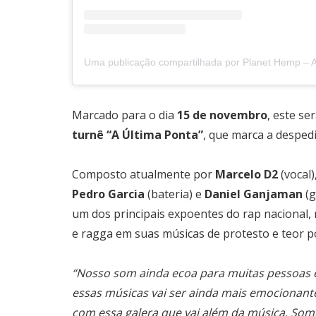
Uma publicação compartilhada por Planet Hemp – A Últim
Marcado para o dia
15 de novembro
, este se
turnê “A Última Ponta”
, que marca a desped
Composto atualmente por
Marcelo D2
(vocal)
Pedro Garcia
(bateria) e
Daniel Ganjaman
(
um dos principais expoentes do rap nacional, 
e ragga em suas músicas de protesto e teor pol
“Nosso som ainda ecoa para muitas pessoas e
essas músicas vai ser ainda mais emocionant
com essa galera que vai além da música. So