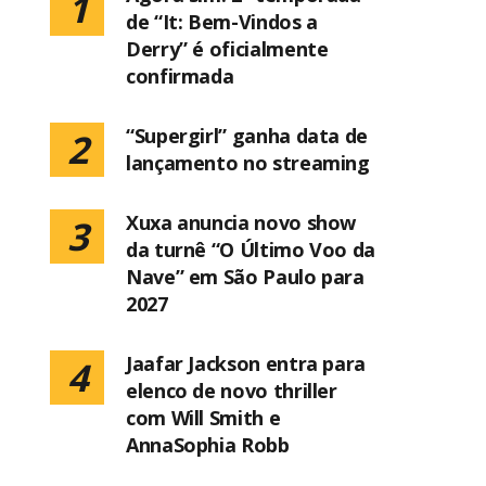
1
de “It: Bem-Vindos a
Derry” é oficialmente
confirmada
“Supergirl” ganha data de
2
lançamento no streaming
Xuxa anuncia novo show
3
da turnê “O Último Voo da
Nave” em São Paulo para
2027
Jaafar Jackson entra para
4
elenco de novo thriller
com Will Smith e
AnnaSophia Robb