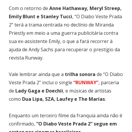
Com o retorno de
Anne Hathaway, Meryl Streep,
Emily Blunt e Stanley Tucci
, “O Diabo Veste Prada
2” terá a trama centrada no declínio de Miranda
Priestly em meio a uma guerra publicitária contra
sua ex-assistente Emily, o que a fará recorrer à
ajuda de Andy Sachs para recuperar o prestígio da
revista Runway.
Vale lembrar ainda que a
trilha sonora
de “O Diabo
Veste Prada 2” inclui o single
“RUNWAY”
, parceria
de
Lady Gaga e Doechii
, e músicas de artistas
como
Dua Lipa, SZA, Laufey e The Marías
.
Enquanto um terceiro filme da franquia ainda não é
confirmado,
“O Diabo Veste Prada 2” segue em
cartaz nos cinemas brasileiros
.