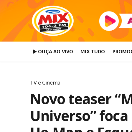
▶️ OUÇA AO VIVO
MIX TUDO
PROMO
TV e Cinema
Novo teaser “M
Universo” foca