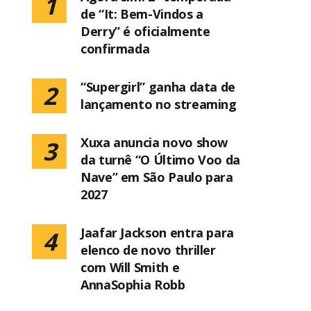
1
de “It: Bem-Vindos a
Derry” é oficialmente
confirmada
“Supergirl” ganha data de
2
lançamento no streaming
Xuxa anuncia novo show
3
da turnê “O Último Voo da
Nave” em São Paulo para
2027
Jaafar Jackson entra para
4
elenco de novo thriller
com Will Smith e
AnnaSophia Robb