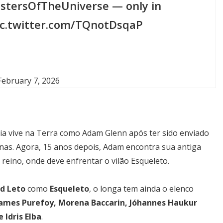
stersOfTheUniverse
— only in
ic.twitter.com/TQnotDsqaP
February 7, 2026
nia vive na Terra como Adam Glenn após ter sido enviado
nas. Agora, 15 anos depois, Adam encontra sua antiga
 reino, onde deve enfrentar o vilão Esqueleto.
ed Leto
como
Esqueleto
, o longa tem ainda o elenco
James Purefoy, Morena Baccarin, Jóhannes Haukur
Most Popular Topics
 Idris Elba
.