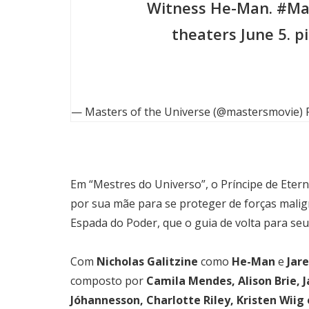
Witness He-Man.
#Ma
theaters June 5.
p
— Masters of the Universe (@mastersmovie)
Em “Mestres do Universo”, o Príncipe de Eter
por sua mãe para se proteger de forças malig
Espada do Poder, que o guia de volta para seu
Com
Nicholas Galitzine
como
He-Man
e
Jar
composto por
Camila Mendes, Alison Brie, 
Jóhannesson, Charlotte Riley, Kristen Wiig e