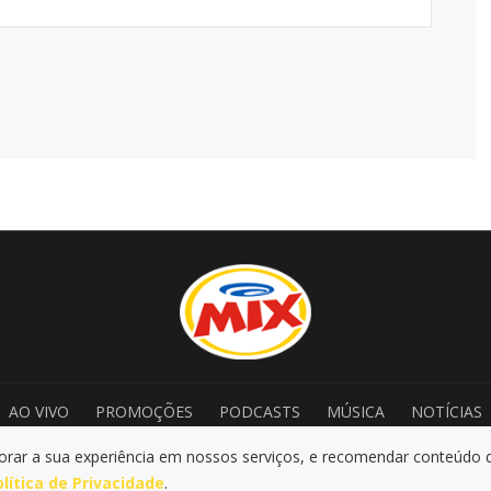
AO VIVO
PROMOÇÕES
PODCASTS
MÚSICA
NOTÍCIAS
ar a sua experiência em nossos serviços, e recomendar conteúdo de 
|
|
ítica de Privacidade
LGPD
@2025 Rádio Mix FM . Todos os direitos reserv
olítica de Privacidade
.