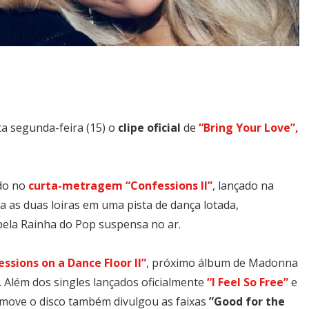
ta segunda-feira (15) o
clipe oficial
de
“Bring Your Love”,
ido no
curta-metragem “Confessions II”
, lançado na
 as duas loiras em uma pista de dança lotada,
pela Rainha do Pop suspensa no ar.
ssions on a Dance Floor II”
, próximo álbum de Madonna
. Além dos singles lançados oficialmente
“I Feel So Free”
e
move o disco também divulgou as faixas
”Good for the