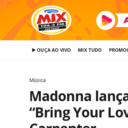
▶️ OUÇA AO VIVO
MIX TUDO
PROMO
Música
Madonna lança c
“Bring Your Lo