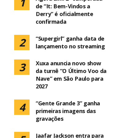
1
de “It: Bem-Vindos a
Derry” é oficialmente
confirmada
“Supergirl” ganha data de
2
lançamento no streaming
Xuxa anuncia novo show
3
da turnê “O Último Voo da
Nave” em São Paulo para
2027
“Gente Grande 3” ganha
4
primeiras imagens das
gravações
Jaafar Jackson entra para