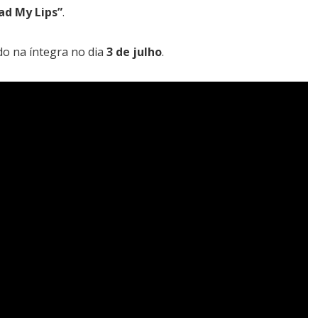
ad My Lips”
.
do na íntegra no dia
3 de julho
.