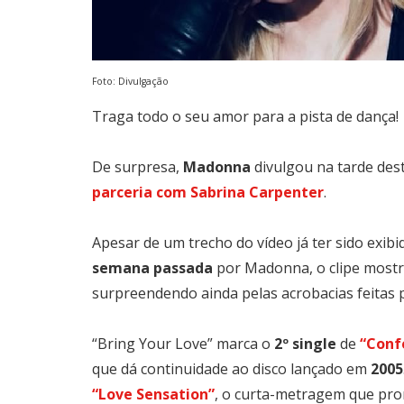
Foto: Divulgação
Traga todo o seu amor para a pista de dança!
De surpresa,
Madonna
divulgou na tarde des
parceria com Sabrina Carpenter
.
Apesar de um trecho do vídeo já ter sido exib
semana passada
por Madonna, o clipe mostra
surpreendendo ainda pelas acrobacias feitas 
“Bring Your Love” marca o
2º single
de
“Confe
que dá continuidade ao disco lançado em
2005
“Love Sensation”
, o curta-metragem que pro