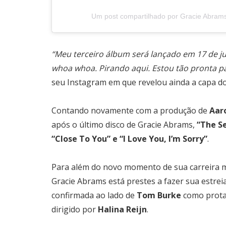
Um post compartilhado por Gracie Abram
“Meu terceiro álbum será lançado em 17 de julh
whoa whoa. Pirando aqui. Estou tão pronta pa
seu Instagram em que revelou ainda a capa do
Contando novamente com a produção de
Aar
após o último disco de Gracie Abrams,
“The Se
“Close To You” e “I Love You, I’m Sorry”
.
Para além do novo momento de sua carreira m
Gracie Abrams está prestes a fazer sua estreia
confirmada ao lado de
Tom Burke
como prota
dirigido por
Halina Reijn
.