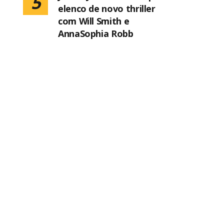
5
elenco de novo thriller
com Will Smith e
AnnaSophia Robb