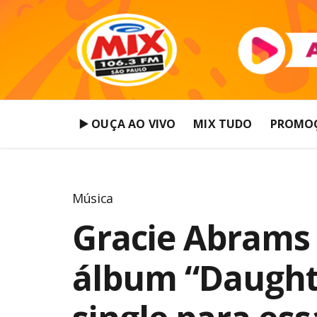
▶️ OUÇA AO VIVO
MIX TUDO
PROMO
Música
Gracie Abrams
álbum “Daughte