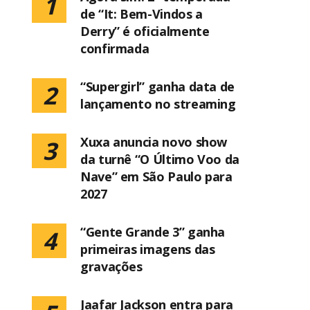
1
de “It: Bem-Vindos a
Derry” é oficialmente
confirmada
“Supergirl” ganha data de
2
lançamento no streaming
Xuxa anuncia novo show
3
da turnê “O Último Voo da
Nave” em São Paulo para
2027
“Gente Grande 3” ganha
4
primeiras imagens das
gravações
Jaafar Jackson entra para