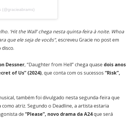
s (@gracieabrams)
o. ‘Hit the Wall’ chega nesta quinta-feira à noite. Whoa
ra que ele seja de vocês”
, escreveu Gracie no post em
 disco.
Most Popular Topics
on Dessner
, “Daughter from Hell” chega quase
dois anos
cret of Us” (2024)
, que conta com os sucessos
“Risk”,
Editor Picks
usical, também foi divulgado nesta segunda-feira que
 como atriz. Segundo o Deadline, a artista estaria
gonista de
“Please”, novo drama da A24
que será