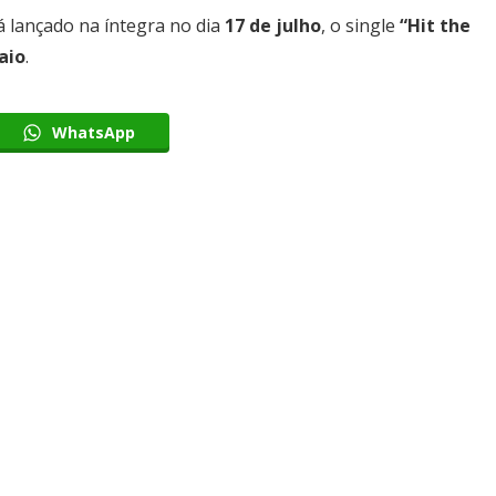
á lançado na íntegra no dia
17 de julho
, o single
“Hit the
aio
.
WhatsApp