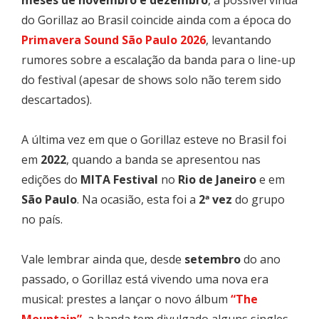
do Gorillaz ao Brasil coincide ainda com a época do
Primavera Sound São Paulo 2026
, levantando
rumores sobre a escalação da banda para o line-up
do festival (apesar de shows solo não terem sido
descartados).
A última vez em que o Gorillaz esteve no Brasil foi
em
2022
, quando a banda se apresentou nas
edições do
MITA Festival
no
Rio de Janeiro
e em
São Paulo
. Na ocasião, esta foi a
2ª vez
do grupo
no país.
Vale lembrar ainda que, desde
setembro
do ano
passado, o Gorillaz está vivendo uma nova era
musical: prestes a lançar o novo álbum
“The
Mountain”
, a banda tem divulgado alguns singles,