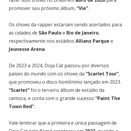
promover seu próximo álbum,
“Vie”
.
Os shows da rapper estariam sendo acertados para
as cidades de
São Paulo
e
Rio de Janeiro
,
respectivamente nos estádios
Allianz Parque
e
Jeunesse Arena
.
De 2023 a 2024, Doja Cat passou por diversos
países do mundo com os shows da
“Scarlet Tour”
,
que promoveu o disco homônimo lançado em 2023.
“Scarlet”
foi o terceiro álbum de estúdio da
cantora, e conta com o grande sucesso
“Paint The
Town Red”
.
Vale lembrar que a primeira e única passagem de
Doja Cat pelo Brasil aconteceu em
2022
, quando a