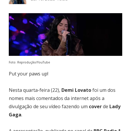
Foto: Reprodução/YouTube
Put your paws up!
Nesta quarta-feira (22),
Demi Lovato
foi um dos
nomes mais comentados da internet após a
divulgação de seu vídeo fazendo um
cover
de
Lady
Gaga
.
A apresentação, publicada no canal da
BBC Radio 1
,