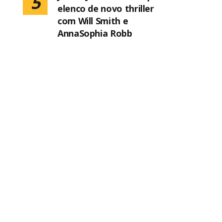
5
elenco de novo thriller
com Will Smith e
AnnaSophia Robb