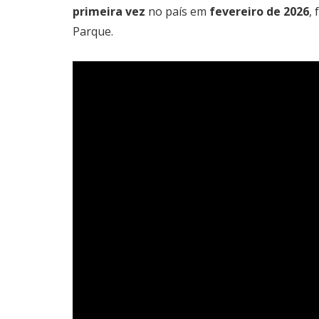
primeira vez
no país em
fevereiro de 2026
,
Parque.