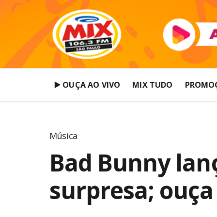
▶️ OUÇA AO VIVO
MIX TUDO
PROMO
Música
Bad Bunny lan
surpresa; ouç