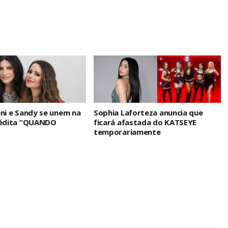
ini e Sandy se unem na
Sophia Laforteza anuncia que
nédita “QUANDO
ficará afastada do KATSEYE
temporariamente