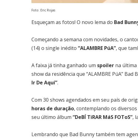
Foto: Eric Rojas
Esqueçam as fotos! O novo lema do
Bad Bunn
Começando a semana com novidades, o cantor
(14) o single inédito
“ALAMBRE PúA”
, que ta
A faixa já tinha ganhado um
spoiler
na última
show da residência que “ALAMBRE PúA” Bad Bu
Ir De Aquí”
.
Com 30 shows agendados em seu país de orig
horas de duração
, contemplando os diversos 
seu último álbum
“DeBÍ TiRAR MáS FOToS”
, 
Lembrando que Bad Bunny também tem agen