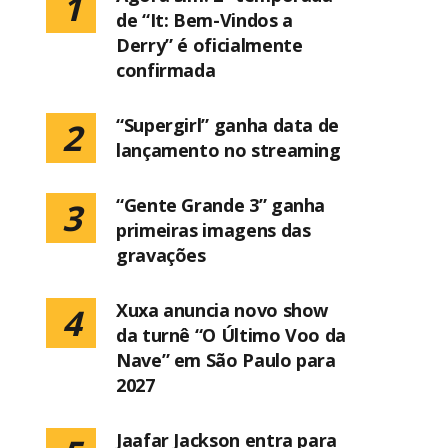
1
de “It: Bem-Vindos a
Derry” é oficialmente
confirmada
“Supergirl” ganha data de
2
lançamento no streaming
“Gente Grande 3” ganha
3
primeiras imagens das
gravações
Xuxa anuncia novo show
4
da turnê “O Último Voo da
Nave” em São Paulo para
2027
Jaafar Jackson entra para