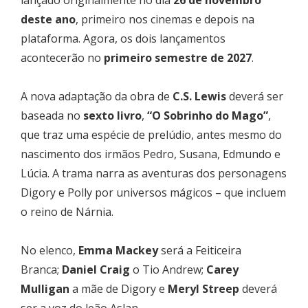
deste ano
, primeiro nos cinemas e depois na
plataforma. Agora, os dois lançamentos
acontecerão no
primeiro semestre de 2027
.
A nova adaptação da obra de
C.S. Lewis
deverá ser
baseada no
sexto livro
,
“O Sobrinho do Mago”
,
que traz uma espécie de prelúdio, antes mesmo do
nascimento dos irmãos Pedro, Susana, Edmundo e
Lúcia. A trama narra as aventuras dos personagens
Digory e Polly por universos mágicos – que incluem
o reino de Nárnia.
No elenco,
Emma Mackey
será a Feiticeira
Branca;
Daniel Craig
o Tio Andrew;
Carey
Mulligan
a mãe de Digory e
Meryl Streep
deverá
ser a voz do leão Aslan.