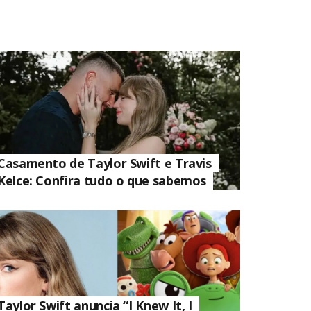
Casamento de Taylor Swift e Travis
Kelce: Confira tudo o que sabemos
Taylor Swift anuncia “I Knew It, I