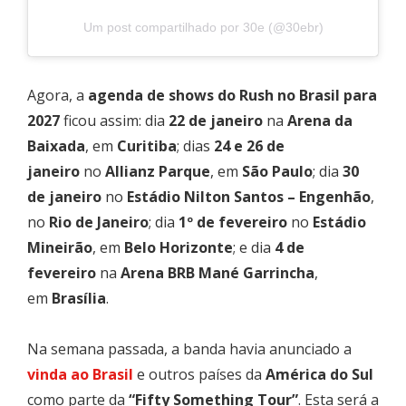
Um post compartilhado por 30e (@30ebr)
Agora, a
agenda de shows do Rush no Brasil para
2027
ficou assim: dia
22 de janeiro
na
Arena da
Baixada
, em
Curitiba
; dias
24 e 26 de
janeiro
no
Allianz Parque
, em
São Paulo
; dia
30
de janeiro
no
Estádio Nilton Santos – Engenhão
,
no
Rio de Janeiro
; dia
1º de fevereiro
no
Estádio
Mineirão
, em
Belo Horizonte
; e dia
4 de
fevereiro
na
Arena BRB Mané Garrincha
,
em
Brasília
.
Na semana passada, a banda havia anunciado a
vinda ao Brasil
e outros países da
América do Sul
como parte da
“Fifty Something Tour”
. Esta será a