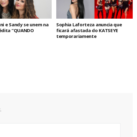
ini e Sandy se unem na
Sophia Laforteza anuncia que
nédita “QUANDO
ficará afastada do KATSEYE
temporariamente
.