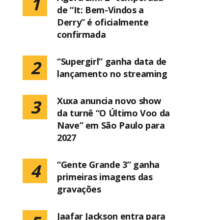
1
de “It: Bem-Vindos a
Derry” é oficialmente
confirmada
“Supergirl” ganha data de
2
lançamento no streaming
Xuxa anuncia novo show
3
da turnê “O Último Voo da
Nave” em São Paulo para
2027
“Gente Grande 3” ganha
4
primeiras imagens das
gravações
Jaafar Jackson entra para