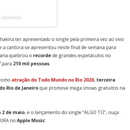
 (@shakira)
akira ter apresentado o single pela primeira vez ao vivo
e a cantora se apresentou neste final de semana para
biana quebrou o
recorde
de grandes espetáculos no
7
para
210 mil pessoas
.
 como
atração do Todo Mundo no Rio 2026
,
terceira
do Rio de Janeiro
que promove mega shows gratuitos na
a
2 de maio
, e o lançamento do single “ALGO TÚ”, ouça
Most Popular Topics
AKIRA no
Apple Music
: