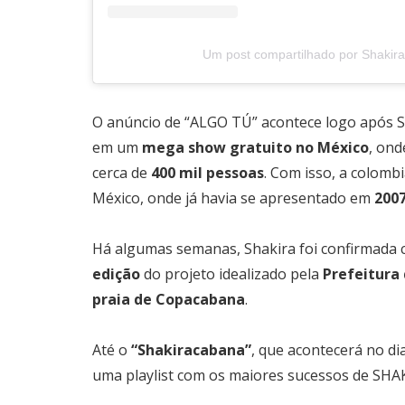
Um post compartilhado por Shakira
O anúncio de “ALGO TÚ” acontece logo após Sh
em um
mega show gratuito no México
, ond
cerca de
400 mil pessoas
. Com isso, a colom
México, onde já havia se apresentado em
200
Há algumas semanas, Shakira foi confirmada
edição
do projeto idealizado pela
Prefeitura 
praia de Copacabana
.
Até o
“Shakiracabana”
, que acontecerá no di
uma playlist com os maiores sucessos de SH