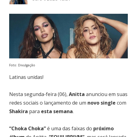
Foto: Divulgação
Latinas unidas!
Nesta segunda-feira (06),
Anitta
anunciou em suas
redes sociais o lançamento de um
novo single
com
Shakira
para
esta semana
.
“Choka Choka”
é uma das faixas do
próximo
álbum
de Anitta,
“EQUILIBRIVM”
, mas será lançada