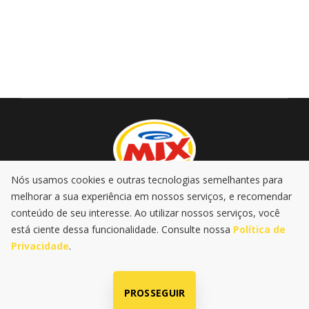
Nós usamos cookies e outras tecnologias semelhantes para
melhorar a sua experiência em nossos serviços, e recomendar
AO VIVO
PROMOÇÕES
PODCASTS
MÚSICA
conteúdo de seu interesse. Ao utilizar nossos serviços, você
NOTÍCIAS
está ciente dessa funcionalidade. Consulte nossa
Política de
Privacidade
.
|
|
Política de Privacidade
LGPD
@2025 Rádio Mix FM . Todos os
direitos reservados
PROSSEGUIR
Radio SP-Um Ltda | CNPJ: 60.680.444/0001-47