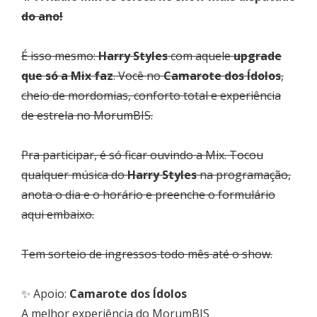
do ano!
É isso mesmo:
Harry Styles
com aquele
upgrade
que só a Mix faz
. Você no
Camarote dos Ídolos
,
cheio de mordomias, conforto total e experiência
de estrela no MorumBIS.
Pra participar, é só ficar ouvindo a Mix. Tocou
qualquer música do
Harry Styles
na programação,
anota o dia e o horário e preenche o formulário
aqui embaixo.
Tem sorteio de ingressos todo mês até o show.
✨ Apoio:
Camarote dos Ídolos
A melhor experiência do MorumBIS