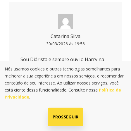
Catarina Silva
30/03/2026 às 19:56
Sou Diárista e sempre ouvi o Harry na
mix principal a música Golden tenho fé
Nós usamos cookies e outras tecnologias semelhantes para
que a mix vai me presentear com esse
melhorar a sua experiência em nossos serviços, e recomendar
conteúdo de seu interesse. Ao utilizar nossos serviços, você
presente de Deus até porque é no dia do
está ciente dessa funcionalidade. Consulte nossa
Política de
meu aniversário bjos Mix
Privacidade
.
Responder
PROSSEGUIR