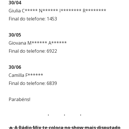
30/04
Giulia C***** N****** I******** R********
Final do telefone: 1453
30/05
Giovana M****** A******
Final do telefone: 6922
30/06
Camilla F******
Final do telefone: 6839
Parabéns!
🔥
A Rádio Mix te coloca no show mais disputado