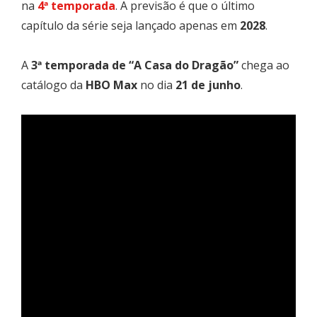
na
4ª temporada
. A previsão é que o último
capítulo da série seja lançado apenas em
2028
.
A
3ª temporada de “A Casa do Dragão”
chega ao
catálogo da
HBO Max
no dia
21 de junho
.