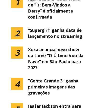
1
de “It: Bem-Vindos a
Derry” é oficialmente
confirmada
“Supergirl” ganha data de
2
lançamento no streaming
Xuxa anuncia novo show
3
da turnê “O Último Voo da
Nave” em São Paulo para
2027
“Gente Grande 3” ganha
4
primeiras imagens das
gravações
Jaafar Jackson entra para