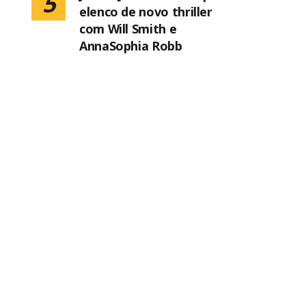
5
elenco de novo thriller
com Will Smith e
AnnaSophia Robb