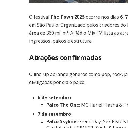
O festival
The Town 2025
ocorre nos dias
6, 
em São Paulo. Organizado pelos criadores do 
área de 360 mil m². A Rádio Mix FM lista as a
ingressos, palcos e estrutura.
Atrações confirmadas
O line-up abrange gêneros como pop, rock, jaz
divulgadas por dia e palco:
6 de setembro
:
Palco The One
: MC Hariel, Tasha & T
7 de setembro
:
Palco Skyline
: Green Day, Sex Pistols 
Capital Inicial, CPM 22, Supla & Inocen