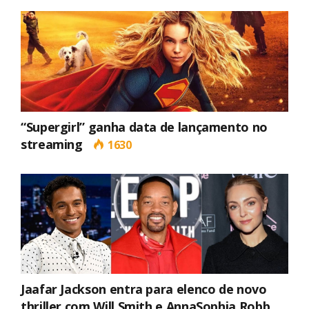
“Supergirl” ganha data de lançamento no
streaming
1630
Jaafar Jackson entra para elenco de novo
thriller com Will Smith e AnnaSophia Robb