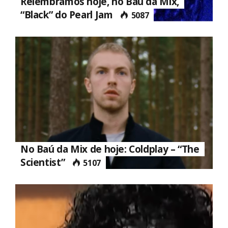
Relembramos hoje, no Baú da Mix,
“Black” do Pearl Jam
5087
No Baú da Mix de hoje: Coldplay – “The
Scientist”
5107