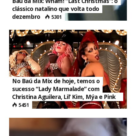
Baú da Mix: Wham! “Last Christmas”: o
clássico natalino que volta todo
dezembro
5301
No Baú da Mix de hoje, temos o
sucesso “Lady Marmalade” com
Christina Aguilera, Lil’ Kim, Mýa e Pink
5451