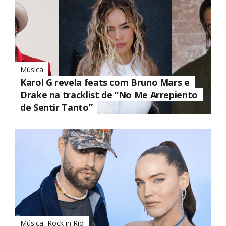
Música
Karol G revela feats com Bruno Mars e
Drake na tracklist de “No Me Arrepiento
de Sentir Tanto”
Música
,
Rock in Rio